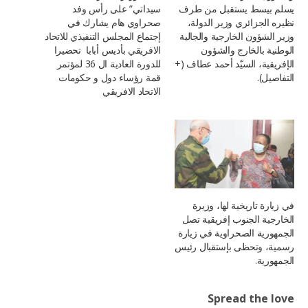
يسلم بيسط يستقبل من طرف
سيداتي” على رأس وفد
نظيره الجزائري وزير الدولة،
صحراوي هام يشارك في
وزير الشؤون الخارجية والجالية
إجتماع المجلس التنفيذي للاتحاد
الوطنية بالخارج والشؤون
الافريقي بأديس أبابا تحضيرا
الإفريقية، السيّد أحمد عطاف (+
للدورة العادية ال 36 لمؤتمر
التفاصيل).
قمة رؤساء دول و حكومات
الاتحاد الافريقي
في زيارة تاريخية لها، وزيرة
الخارجية الجنوب إفريقية تصل
الجمهورية الصحراوية في زيارة
رسمية، وتحظى بإستقبال رئيس
الجمهورية.
Spread the love