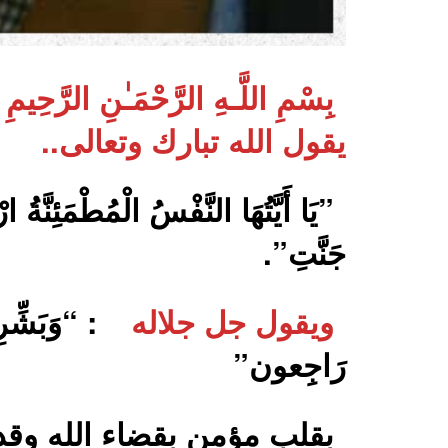
بِسْمِ اللَّـهِ الرَّحْمَـٰنِ الرَّحِيمِ
يقول الله تبارك وتعالى..
”يَا أَيَّتُهَا النَّفْسُ الْمُطْمَئِنَّ
جَنَّتِ”.
ويقول جل جلاله
: “وَبَشِّرِ ا
رَاجِعون”
بقلب مؤمن بقضاء الله وقدر