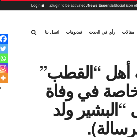
Login
plugin to be activated.
JNews Essential
Social icon 
مقالات
رأي في الحدث
فيديوهات
اتصل بنا
ة أهل “القطب”
خاصة في وفاة
 “البشير ولد
رسالة).