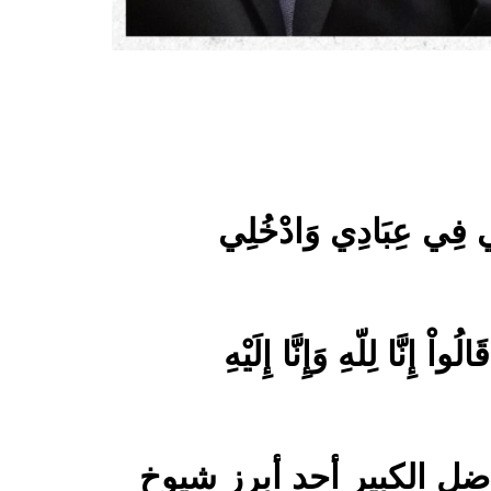
خُلِي فِي عِبَادِي وَادْخُلِي
ْ إِنَّا لِلّهِ وَإِنَّا إِلَيْهِ
ضل الكبير أحد أبرز شيوخ