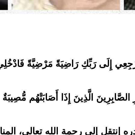
ةُ ارْجِعِي إِلَى رَبِّكِ رَاضِيَةً مَرْضِيَّةً فَادْ
لصَّابِرِينَ الَّذِينَ إِذَا أَصَابَتْهُم مُّصِيبَةٌ قَالُوا
ه إنتقل إلى رحمة الله تعالى، المنا