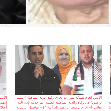
الأمين العام لشبكة ميزرات يعزي رفيق دربه المناضل “البشير
الأمي
ة
بوعمود” في وفاة والدته المناضلة الطيبة المرحومة بإذن الله
إبنهم
).
تعالى “أم الرجال منت إبراهيم ولد أعبلا ” ( + تفاصيل الرسالة).
أعبلا”