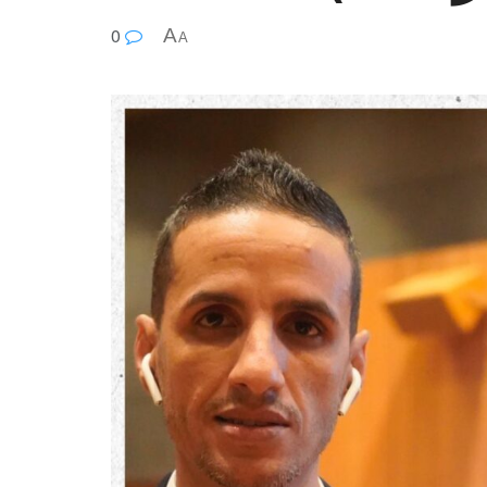
0
A
A