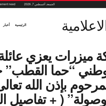
الجمعة, أغسطس 7, 2026
element need
اعلامية
الرئيسية
أخبار
بكة ميزرات يعزي عائل
لوطني “حما القطب” 
رحوم بإذن الله تعالى
صولة” ( + تفاصيل ال