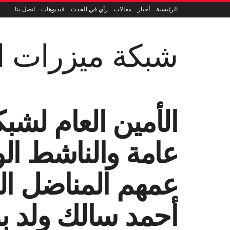
الرئيسية
أخبار
مقالات
رأي في الحدث
فيديوهات
اتصل بنا
شبكة ميزرات ال
الأمين العام لش
عامة والناشط ا
عمهم المناضل الم
أحمد سالك ولد بو