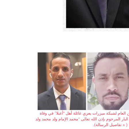
ن العام لشبكة ميزرات يعزي عائلة أهل “أعبلا” في وفاة
 البار المرحوم بإذن الله تعالى “محمد الإمام ولد محمد ولد
 ( + تفاصيل الرسالة).