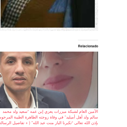
Relacionado
الأمين العام لشبكة ميزرات يعزي إبن عمه “سعيد ولد محمد
سالم ولد أهل أميليد” في وفاة زوجته الطاهرة الطيبة المرحوم
بإذن الله تعالى “تكبرنا الباز منت عبد الله” ( + تفاصيل الرسالة