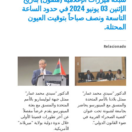
الإثنين 03 يونيو 2024 في حدود الساعة
التاسعة ونصف صباحاً بتوقيت العيون
المحتلة.
Relacionado
الدكتور “سيدي محمد عمار”
الدكتور “سيدي محمد عمار”
ممثل بلادنا بالأمم المتحدة
ممثل جبهة لبوليساريو بالأمم
والمنسق مع المينورسو يحاضر
المتحدة والمنسق مع بعثة
بجامعة لشبونة تحت عنوان
المينورسو يقدم عرضاً مفصلاً
“قضية الصحراء الغربية في
عن آخر تطورات قضيتنا الأولى
ضوء القانون الدولي”.
خلال ندوة دولية بولاية “ميريلاند”
الأمريكية.