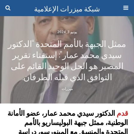
شبكة ميزرات الإعلامية
يونيو 3, 2024
ممثل الجبهة بالأمم المتحدة “الدكتور
سيدي محمد عمار”: إستفتاء تقرير
المصير هو الحل الوحيد القائم على
التوافق الذي قبله الطرفان.
ميزرات
قدم
الدكتور سيدي محمد عمار، عضو الأمانة
الوطنية، ممثل جبهة البوليساريو بالأمم
المتحدة والمنسق مع المينورسو، دراسة