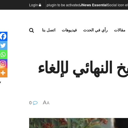
Login
plugin to be activated.
JNews Essential
Social icon 
مقالات
رأي في الحدث
فيديوهات
اتصل بنا
 النهائي لإلغاء
0
A
A